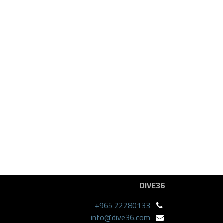
DIVE36
+965 22280133
info@dive36.com