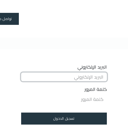
دورات
رحلات
رخصة القارب
المنتجات
المدربين
عنا
Travels
تواصل م
البريد الإلكتروني
كلمة المرور
تسجيل الدخول