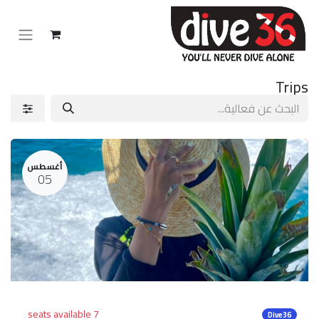
Trips
أغسطس
05
7 seats available
Dive36